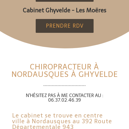
Cabinet Ghyvelde - Les Moëres
PRENDRE RDV
CHIROPRACTEUR À
NORDAUSQUES À GHYVELDE
N'HÉSITEZ PAS À ME CONTACTER AU :
06.37.02.46.39
Le cabinet se trouve en centre
ville à Nordausques au 392 Route
Départementale 943