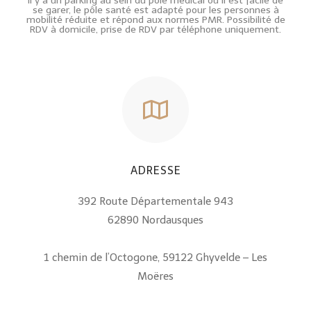
Il y a un parking au sein du pôle médical où il est facile de
se garer, le pôle santé est adapté pour les personnes à
mobilité réduite et répond aux normes PMR. Possibilité de
RDV à domicile, prise de RDV par téléphone uniquement.
ADRESSE
392 Route Départementale 943
62890 Nordausques
1 chemin de l’Octogone, 59122 Ghyvelde – Les
Moëres