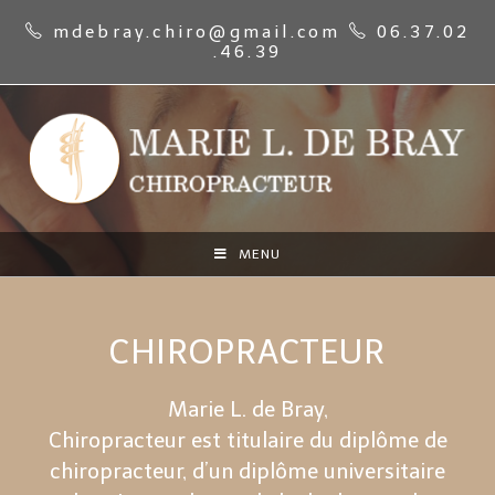
mdebray.chiro@gmail.com
06.37.02
.46.39
MENU
CHIROPRACTEUR
Marie L. de Bray,
Chiropracteur est titulaire du diplôme de
chiropracteur, d’un diplôme universitaire